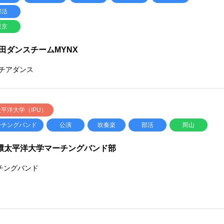
部活
東京
田ダンスチームMYNX
/チアダンス
平洋大学（IPU）
ーチングバンド
公演
吹奏楽
部活
岡山
U環太平洋大学マーチングバンド部
チングバンド