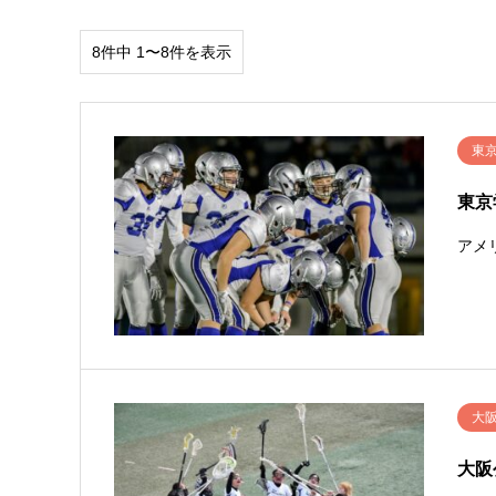
8件中 1〜8件を表示
東
東京
アメ
大
大阪