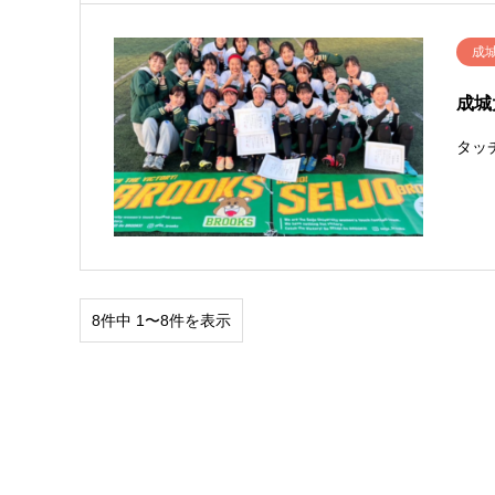
成
成城
タッ
8件中 1〜8件を表示