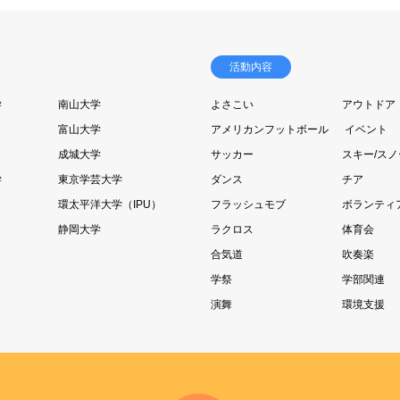
活動内容
学
南山大学
よさこい
アウトドア
富山大学
アメリカンフットボール
イベント
成城大学
サッカー
スキー/ス
学
東京学芸大学
ダンス
チア
環太平洋大学（IPU）
フラッシュモブ
ボランティ
静岡大学
ラクロス
体育会
合気道
吹奏楽
学祭
学部関連
演舞
環境支援