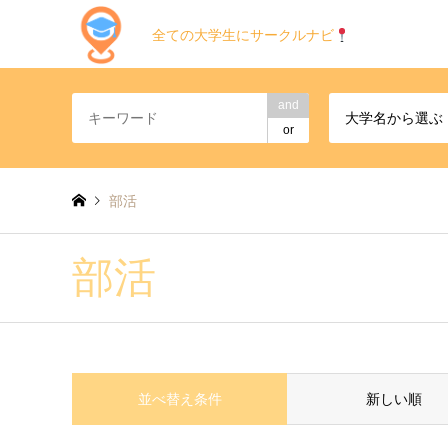
全ての大学生にサークルナビ
and
大学名から選ぶ
or
部活
部活
並べ替え条件
新しい順