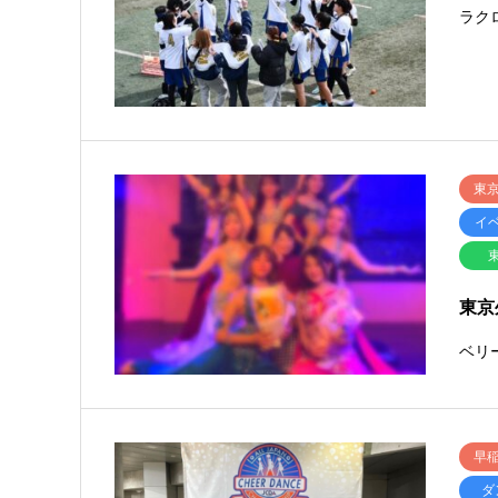
ラク
東
イ
東京
ベリ
早
ダ