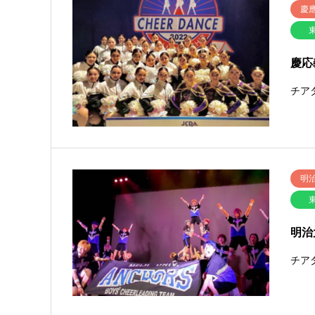
慶
慶応
チア
明
明治
チア