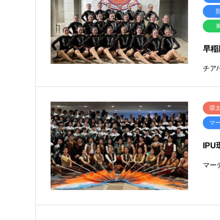
早稲
チア
環太
マ
IP
マー