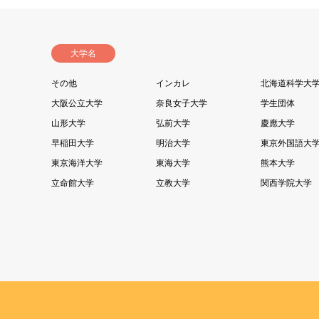
大学名
その他
インカレ
北海道科学大
大阪公立大学
奈良女子大学
学生団体
山形大学
弘前大学
慶應大学
早稲田大学
明治大学
東京外国語大
東京海洋大学
東海大学
熊本大学
立命館大学
立教大学
関西学院大学