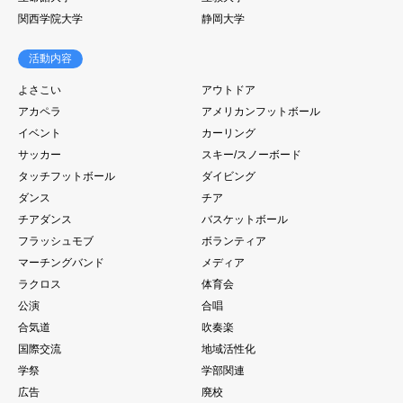
関西学院大学
静岡大学
活動内容
よさこい
アウトドア
アカペラ
アメリカンフットボール
イベント
カーリング
サッカー
スキー/スノーボード
タッチフットボール
ダイビング
ダンス
チア
チアダンス
バスケットボール
フラッシュモブ
ボランティア
マーチングバンド
メディア
ラクロス
体育会
公演
合唱
合気道
吹奏楽
国際交流
地域活性化
学祭
学部関連
広告
廃校