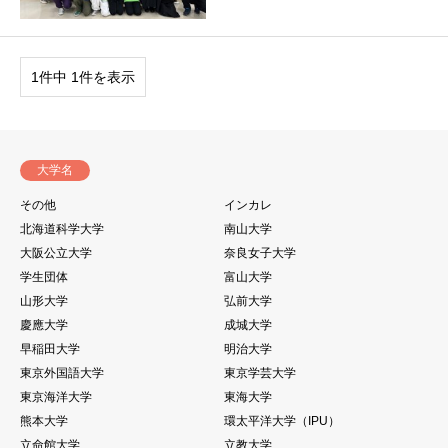
1件中 1件を表示
大学名
その他
インカレ
北海道科学大学
南山大学
大阪公立大学
奈良女子大学
学生団体
富山大学
山形大学
弘前大学
慶應大学
成城大学
早稲田大学
明治大学
東京外国語大学
東京学芸大学
東京海洋大学
東海大学
熊本大学
環太平洋大学（IPU）
立命館大学
立教大学