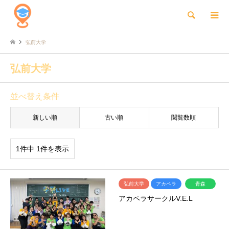
検索
弘前大学
弘前大学
並べ替え条件
新しい順
古い順
閲覧数順
1件中 1件を表示
弘前大学
アカペラ
青森
アカペラサークルV.E.L