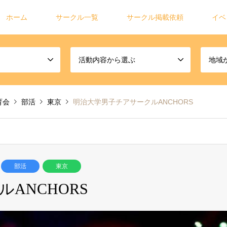
ホーム
サークル一覧
サークル掲載依頼
イベ
活動内容から選ぶ
地域
育会
部活
東京
明治大学男子チアサークルANCHORS
部活
東京
ANCHORS