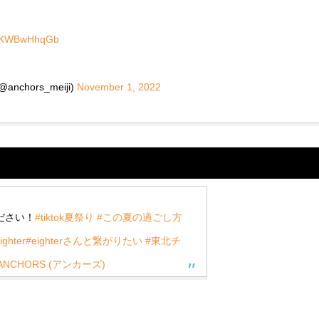
m/pKWBwHhqGb
hors_meiji)
November 1, 2022
ください！
#tiktok夏祭り
#この夏の過ごし方
ighter
#eighterさんと繋がりたい
#東北チ
NCHORS (アンカーズ)