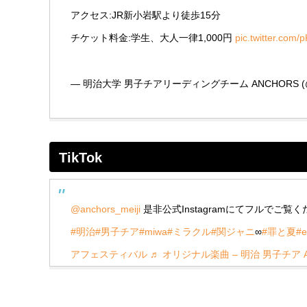
アクセス:JR新小岩駅より徒歩15分
チケット料金:学生、大人一律1,000円
pic.twitter.co
— 明治大学 男子チアリーディングチーム ANCHORS (@anc
TikTok
@anchors_meiji
是非公式Instagramにてフルでご覧
#明治
#男子チア
#miwa
#ミラクル
#関ジャニ
∞
#罪と夏
#e
アフェスティバル
♬ オリジナル楽曲 – 明治 男子チア A