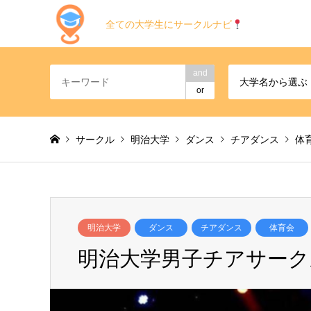
全ての大学生にサークルナビ
and
大学名から選ぶ
or
サークル
明治大学
ダンス
チアダンス
体
明治大学
ダンス
チアダンス
体育会
明治大学男子チアサークル