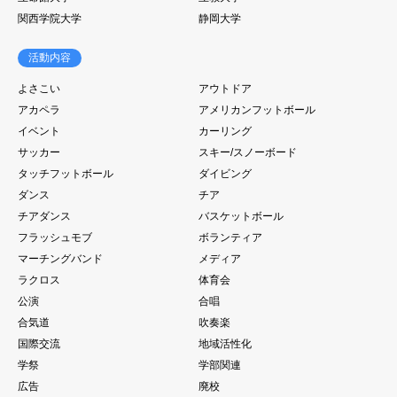
関西学院大学
静岡大学
活動内容
よさこい
アウトドア
アカペラ
アメリカンフットボール
イベント
カーリング
サッカー
スキー/スノーボード
タッチフットボール
ダイビング
ダンス
チア
チアダンス
バスケットボール
フラッシュモブ
ボランティア
マーチングバンド
メディア
ラクロス
体育会
公演
合唱
合気道
吹奏楽
国際交流
地域活性化
学祭
学部関連
広告
廃校