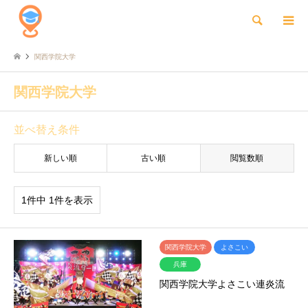
検索
関西学院大学
関西学院大学
並べ替え条件
新しい順
古い順
閲覧数順
1件中 1件を表示
関西学院大学
よさこい
兵庫
関西学院大学よさこい連炎流