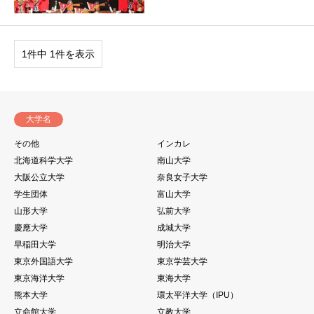
1件中 1件を表示
大学名
その他
インカレ
北海道科学大学
南山大学
大阪公立大学
奈良女子大学
学生団体
富山大学
山形大学
弘前大学
慶應大学
成城大学
早稲田大学
明治大学
東京外国語大学
東京学芸大学
東京海洋大学
東海大学
熊本大学
環太平洋大学（IPU）
立命館大学
立教大学