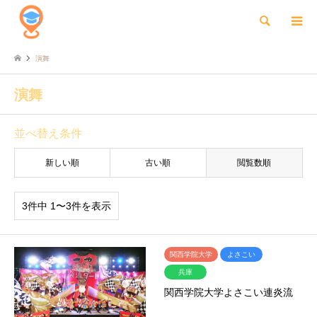
検索
演舞
演舞
並べ替え条件
新しい順
古い順
閲覧数順
3件中 1〜3件を表示
関西学院大学
よさこい
兵庫
関西学院大学よさこい連炎流