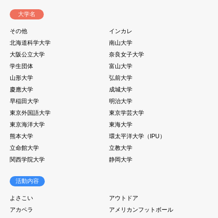
大学名
その他
インカレ
北海道科学大学
南山大学
大阪公立大学
奈良女子大学
学生団体
富山大学
山形大学
弘前大学
慶應大学
成城大学
早稲田大学
明治大学
東京外国語大学
東京学芸大学
東京海洋大学
東海大学
熊本大学
環太平洋大学（IPU）
立命館大学
立教大学
関西学院大学
静岡大学
活動内容
よさこい
アウトドア
アカペラ
アメリカンフットボール