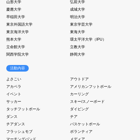
山形大学
弘前大学
慶應大学
成城大学
早稲田大学
明治大学
東京外国語大学
東京学芸大学
東京海洋大学
東海大学
熊本大学
環太平洋大学（IPU）
立命館大学
立教大学
関西学院大学
静岡大学
活動内容
よさこい
アウトドア
アカペラ
アメリカンフットボール
イベント
カーリング
サッカー
スキー/スノーボード
タッチフットボール
ダイビング
ダンス
チア
チアダンス
バスケットボール
フラッシュモブ
ボランティア
マーチングバンド
メディア