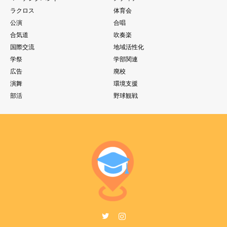
ラクロス
体育会
公演
合唱
合気道
吹奏楽
国際交流
地域活性化
学祭
学部関連
広告
廃校
演舞
環境支援
部活
野球観戦
Twitter
Instagram