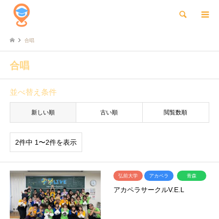
検索
合唱
合唱
並べ替え条件
新しい順
古い順
閲覧数順
2件中 1〜2件を表示
弘前大学
アカペラ
青森
アカペラサークルV.E.L