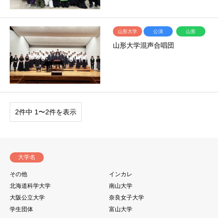
山形大学
公演
山形
山形大学混声合唱団
2件中 1〜2件を表示
大学名
その他
インカレ
北海道科学大学
南山大学
大阪公立大学
奈良女子大学
学生団体
富山大学