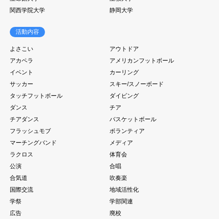
関西学院大学
静岡大学
活動内容
よさこい
アウトドア
アカペラ
アメリカンフットボール
イベント
カーリング
サッカー
スキー/スノーボード
タッチフットボール
ダイビング
ダンス
チア
チアダンス
バスケットボール
フラッシュモブ
ボランティア
マーチングバンド
メディア
ラクロス
体育会
公演
合唱
合気道
吹奏楽
国際交流
地域活性化
学祭
学部関連
広告
廃校